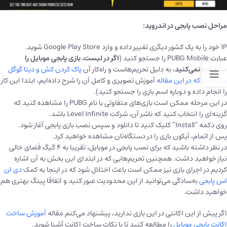
مراحل نصب پابجی در اندروید:
IP خود را به یک کشور دیگری تغییر داده و وارد Google Play Store شوید.
عبارت PUBG Mobile را جستجو کنید (
اگر در لیست، بازی پابجی موبایل را
مشاهده نمی‌کنید
، به دلیل تحریم‌هاست و راه‌کار آن
پاک کردن کش و دیتا گوگل
پلی است که در این مقاله
آموزش تصویری و کامل آن را شرح داده‌ایم، ابتدا این کار
را انجام داده و دوباره اسم بازی را جستجو کنید).
در این مرحله ممکن است بازی‌های متفاوتی با نام PUBG را مشاهده کنید که
گزینه‌ای را انتخاب کنید که ناشر آن، شرکت Level Infinite باشد.
روی دکمه “Install” کلیک کنید تا دانلود و سپس نصب بازی پابجی آغاز شود.
پس از اتمام، آیکون بازی را در دستگاه‌تان مشاهده خواهید کرد.
در نظر داشته باشید که برای نصب پابجی در موبایل، تقریبا به ۴ گیگ فضای خالی
نیاز خواهید داشت. همچنین تحریم‌هایی که در ابتدای این بخش به آن اشاره
کردیم در اجرای بازی نیز ممکن است باعث اختلال شود که در اینجا به کمک
دی ان
اس پابجی
به‌سادگی می‌توانید از این محدودیت عبور کنید و اتفاقا پینگ بهتری هم
خواهید داشت.
اگر پیش از این اکانتی در این بازی ندارید، پیشنهاد می‌کنم مقاله
آموزش ساخت
اکانت پابجی موبایل
را مطالعه کنید تا با نکات ساخت اکانت آشنا شوید.