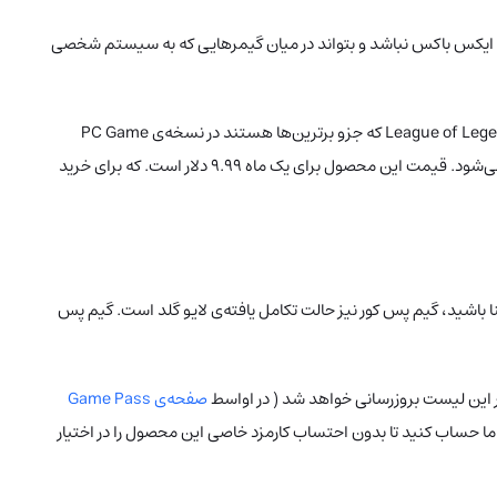
 گرفت تا گیم‌پس محدود به کنسول‌های ایکس باکس نباشد و بتواند در میان گیمرهایی که به سیستم شخصی
گیم پس PC در ویندوز‌های ۱۰ به بالا قابل اجرا است (یعنی فقط ۱۰ و ۱۱). البته آرشیو بازی در گیم پس PC کمی متفاوت‌تر از کنسول است و بازی‌هایی مانند League of Legends که جزو برترین‌ها هستند در نسخه‌ی PC Game
Pass در دسترس است که در کنسول امکان پذیر نیست. همچنین کاربران گیم پس PC به EA Play دسترسی دارند و تخفیف‌های اختصاصی شامل حال آن‌ها می‌شود. قیمت این محصول برای یک ماه ۹.۹۹ دلار است. که برای خرید
Live Gold شد و اگر با این سرویس قدیمی ایکس باکس آشنا باشید، گیم پس کور نیز حالت تکامل یافته‌ی لایو گلد است. گیم پس
صفحه‌ی Game Pass
ی خرید گیفت کارت گیم پس کور، می‌توانید روی ما حساب کنید تا بدون احتساب کارمزد خاصی این محصول را در اختیار