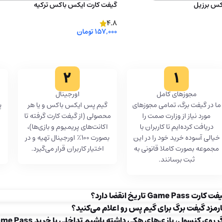
کس برزیل
گیفت کارت ایکس باکس ترکیه
4.8
157,000
تومان
انتخاب گزینه ها
مجوز‌های کامل
اورجینال
ما در گیفت برگ، تمامی مجوزهای
گیم پس ایکس باکس و یا هر
پ
مورد نیاز از وزارت صمت را
محصولی (از گیفت کارت گرفته تا
دریافت کرده‌ایم تا کاربران با
اکانت‌های پریمیوم و بازی‌ها)،
خیالی آسوده خرید خود را در این
بصورت ۱۰۰٪ اورجینال تهیه و در
مجموعه بصورت کاملا قانونی به
اختیار کاربران قرار می‌گیرد.
ثبت برسانند.
کارت Game Pass تاریخ انقضا دارد؟
رمزد گیفت برگ برای گیم پس رو اعلام می‌کنید؟
ر روی کنسول، بازی‌های هکی داشته باشیم تداخلی با خرید Game Pass ایکس باکس دارد ؟