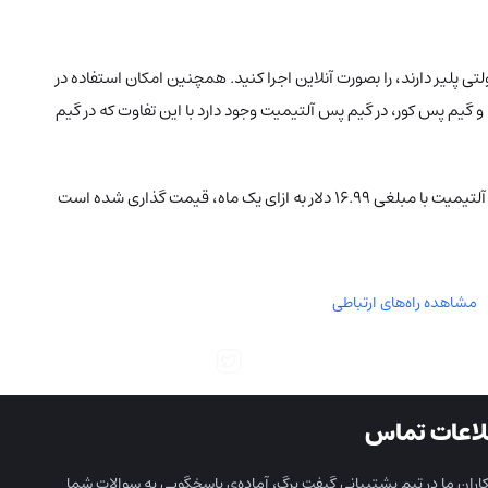
(تقریبا ۴۰۰ بازی) را دارید و همچنین بازی‌هایی که قابلیت مولتی پلیر دارند، را بصورت آنلاین اجرا کنید. همچنین امکان استفاده در
کنسول، PC و فضای ابری (Cloud) وجود دارد و مانند گیم پس PC محدود به ویندوز و یا گیم پس کور، محدود به کنسول نیستید. دیگر ویژگی‌های گیم پس PC و گیم پس کور، در گیم پس آلتیمیت وجود دارد با این تفاوت که در گیم
گیم پس آلتیمیت در تاریخ ۱۱ خرداد ۱۳۹۶ با هدف پشتیبانی ایکس باکس در دستگاه‌های مختلف عرضه شد و از استقبال خوبی برخوردار بود. سرویس گیم پس آلتیمیت با مبلغی ۱۶.۹۹ دلار به ازای یک ماه، قیمت گذاری شده است
مشاهده راه‌های ارتباطی
لاعات تماس
ران ما در تیم پشتیبانی گیفت برگ، آماده‌ی پاسخگویی به سوالات شما