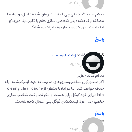
1401-05-05 در 13:48
سلام میبخشید ینی چی اطلاعات وهرد شده داخل برنامه ها
ممکنه پاک بشه؟ینی شخصی سازی هام با کلیر دیتا میره؟و
اینکه منظورن کدوم تصاویره که پاک میشه؟
پاسخ
گیفت برگ
گفت:
1401-06-20 در 09:34
سلام هانیه عزیز;
اگر منظورتون شخصی‌سازی‌های مربوط به خود اپلیکیشنه، بله
حذف خواهد شد اما در اینجا منظور از clear cache و clear
data برای خود گوگل پلی هست و فکر نمی کنم شخصی‌سازی
خاصی روی خود اپلیکیشن گوگل پلی اعمال کرده باشید.
پاسخ
محمد
گفت:
1401-06-25 در 14:21