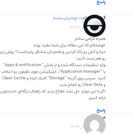
پاسخ
گیفت برگ
گفت:
1403-01-05 در 12:27
همراه گرامی سلام
خوشحالم که این مقاله برای شما مفید بوده
دیتا و کش رو پاک کردین و همچنان مشکل پابرجاست؟ روش زیر
رو هم تست کنید:
وارد تنظیمات دستگاه شده و از بخش “Apps & notification”
یا “Application manager”، اپلیکیشن مورد نظرتون رو انتخاب
کنید. سپس روی گزینه “Storage” کلیک کرده و Clear Cache
و Clear Data رو انجام بدید.
اگر با این موارد حل نشد اطلاع بدید که راهکار دیگه‌ای خدمتتون
ارائه کنیم.
پاسخ
عبید
گفت:
1403-01-29 در 09:23