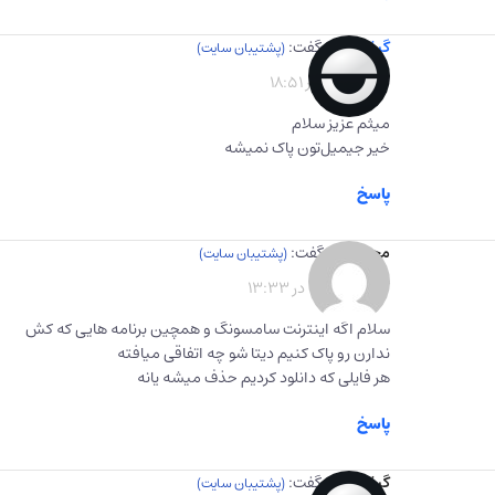
گیفت برگ
گفت:
1402-10-10 در 18:51
میثم عزیز سلام
خیر جیمیل‌تون پاک نمیشه
پاسخ
محمدرضا
گفت:
1403-03-07 در 13:33
سلام اگه اینترنت سامسونگ و همچین برنامه هایی که کش
ندارن رو پاک کنیم دیتا شو چه اتفاقی میافته
هر فایلی که دانلود کردیم حذف میشه یانه
پاسخ
گیفت برگ
گفت: