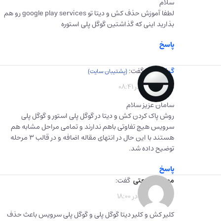
سلام
لطفا آموزش حذف کش و دیتا تو google play services رو هم
بذارید اینی که گذاشتین گوگل پلی استوره
پاسخ
گیفت برگ
گفت:
1402-08-01 در 08:41
سامان عزیز سلام
روش پاک کردن کش و دیتا در گوگل پلی استور و گوگل پلی
سرویس هیچ تفاوتی باهم ندارند و تمامی مراحل مشابه هم
هستند با این حال در انتهای مقاله اضافه و در قالب ۳ مرحله
توضیح داده شد.
پاسخ
مهرسا شریعتی
گفت:
1402-09-30 در 18:00
کلیر کش و کلیر دیتا گوگل پلی و گوگل پلی سرویس باعث حذف