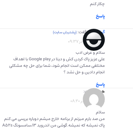
چکار کنم
پاسخ
گیفت برگ
گفت:
1402-07-30 در 09:37
سلام و عرض ادب
علی عزیز پاک کردن کش و دیتا در Google play با اهداف
مختلفی ممکن است انجام شود، شما برای حل چه مشکلی
انجام دادین و حل نشد ؟
پاسخ
هومن
گفت:
1402-04-19 در 08:20
سلام
من صد بارم میزنم از برنامه خارج میشم دوباره بررسی می کنم
پاک نمیشه که نمیشه.گوشی من اندروید ۱۳،سامسونگ A52s