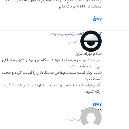
پاک کنم زد no data چند وقته گوشیم اینجوری شده ولی قبلا
میشد که data رو پاک کنم
پاسخ
گیفت برگ
گفت:
1402-08-01 در 08:43
سلام بهرام عزیز
این مورد بیشتر مربوط به خود دستگاه می‌شود و دلایل مختلفی
می‌تواند داشته باشد.
شاید بهتر است سیستم‌عامل دستگاه‌تان را آپدیت کرده و مجدد
تست کنید.
اگر برطرف نشد حتما ما رو در جریان قرار بدید که راهکار دیگری
ارائه کنیم.
پاسخ
saman
گفت:
1402-07-30 در 09:58