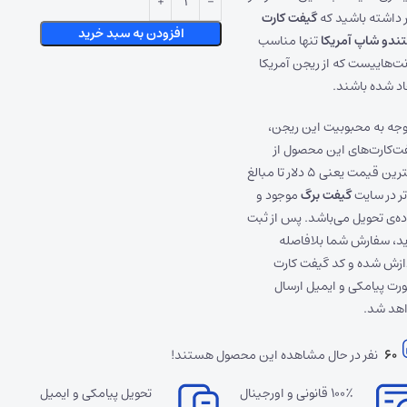
 داشته باشید که
گیفت کارت
افزودن به سبد خرید
تندو شاپ آمریکا
تنها مناسب
نت‌هاییست که از ریجن آمریکا
اد شده باشند.
توجه به محبوبیت این ریجن،
ت‌کارت‌های این محصول از
کمترین قیمت یعنی ۵ دلار تا مبالغ
اتر در سایت
گیفت برگ
موجود و
ده‌ی تحویل می‌باشد. پس از ثبت
د، سفارش شما بلافاصله
ازش شده و کد گیفت کارت
رت پیامکی و ایمیل ارسال
هد شد.
60
نفر در حال مشاهده این محصول هستند!
۱۰۰٪ قانونی و اورجینال
تحویل پیامکی و ایمیل