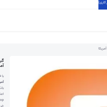
کاری)
مریکا
گی
آمر
با
خ
آمر
بان
خری