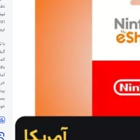
نظر
نین
اکا
ایج
با 
گیف
بال
آما
خری
پرد
بصو
خوا