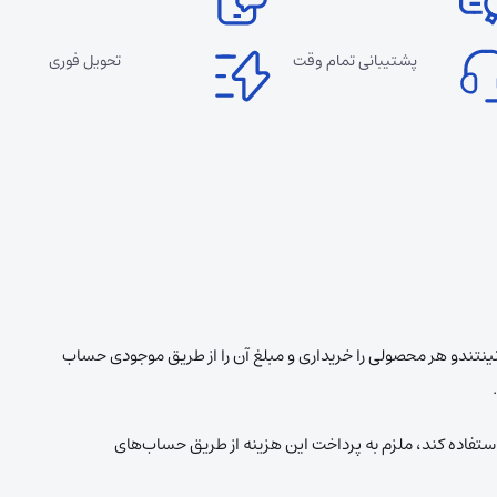
پشتیبانی تمام وقت
تحویل فوری
د گیفت کارت نینتندو شاپ آمریکا گزینه‌ای ایده‌آل برای دوستداران بازی‌های ویدیویی نینتندو است. به کمک این گیفت کارت می‌توانید از فروشگاه EShop نینتندو هر محصولی را خریداری و مبلغ آن را از طریق موجودی حساب
تفاده کند، ملزم به پرداخت این هزینه از طریق حساب‌های