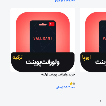
389,000
تومان
ید
روش ورود به اکانت را انتخاب کنید
خرید ولورانت پوینت ترکیه
5
153,000
تومان
انتخاب گزینه ها
→