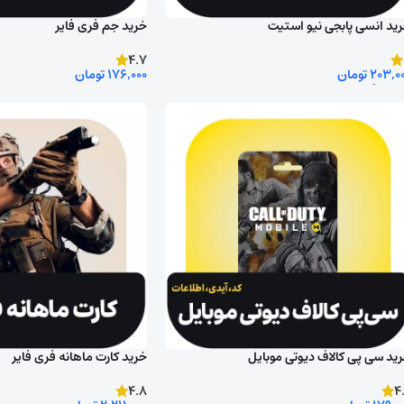
ید انسی پابجی نیو استیت
خرید جم فری فایر
4.7
203,0
تومان
176,000
تومان
تخاب گزینه ها
روش ورود به اکانت را انتخاب کن
ید سی پی کالاف دیوتی موبایل
خرید کارت ماهانه فری فایر
4.8
4