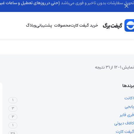
تحویل سفارشات بدون تاخیر و فوری می‌باشد
(حتی در روزهای تعطیل و ساعات غیر 
خرید گیفت کارت
محصولات
پشتیبانی
وبلاگ
نمایش 1–12 از 31 نتیجه
برند‌ها
اکانت
1
پابجی
3
فری فایر
3
کالاف دیوتی
1
گیفت کارت
36