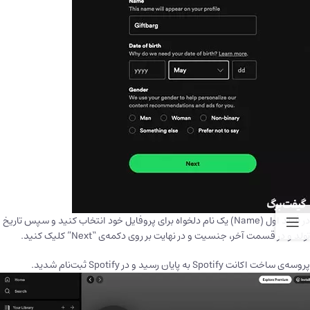
در فیلد اول (Name) یک نام دلخواه برای پروفایل خود انتخاب کنید و سپس تاریخ
تولد و در قسمت آخر، جنسیت و در نهایت بر روی دکمه‌ی “Next” کلیک کنید.
پروسه‌ی ساخت اکانت Spotify به پایان رسید و در Spotify ثبت‌نام شدید.