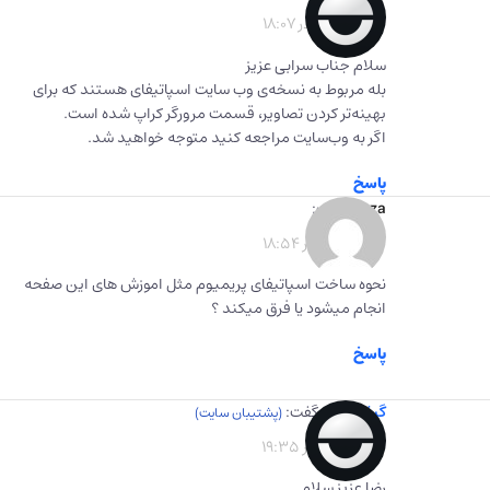
1402-10-02 در 18:07
سلام جناب سرابی عزیز
بله مربوط به نسخه‌ی وب سایت اسپاتیفای هستند که برای
بهینه‌تر کردن تصاویر، قسمت مرورگر کراپ شده است.
اگر به وب‌سایت مراجعه کنید متوجه خواهید شد.
پاسخ
reza
گفت:
1402-10-10 در 18:54
نحوه ساخت اسپاتیفای پریمیوم مثل اموزش های این صفحه
انجام میشود یا فرق میکند ؟
پاسخ
گیفت برگ
گفت:
1402-10-10 در 19:35
رضا عزیز سلام